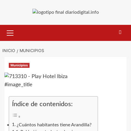
Saltar
al
contenido
Menú
primario
INICIO
MUNICIPIOS
Municipios
#image_title
Índice de contenidos:
¿Cuántos habitantes tiene Arandilla?