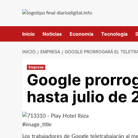
Saltar
al
contenido
Inicio
Noticias
Economía
Tecnología
S
INICIO
EMPRESA
GOOGLE PRORROGARÁ EL TELETRAB
Empresa
Google prorrog
hasta julio de
#image_title
Los trabajadores de Google teletrabajarán al 