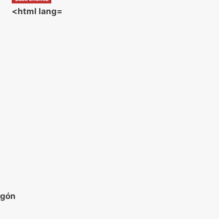
<html lang=
agón