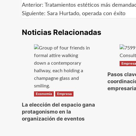
Anterior:
Tratamientos estéticos más demandad
Navegación
Siguiente:
Sara Hurtado, operada con éxito
de
Noticias Relacionadas
entradas
Empres
Pasos clave
coordinaci
empresari
Economía
Empresa
La elección del espacio gana
protagonismo en la
organización de eventos