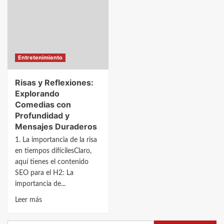
S
para
en
opositar
competición
en
Paraguay:
¡Descubre
Entretenimiento
cómo
prepararte
Risas y Reflexiones:
para
Explorando
el
Comedias con
éxito!
Profundidad y
Mensajes Duraderos
1. La importancia de la risa
en tiempos difícilesClaro,
aquí tienes el contenido
SEO para el H2: La
importancia de...
Leer
Leer más
más
sobre