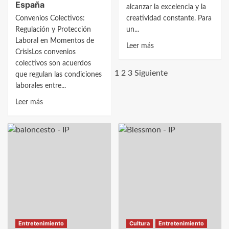
España
alcanzar la excelencia y la
Convenios Colectivos:
creatividad constante. Para
Regulación y Protección
un...
Laboral en Momentos de
Leer
Leer más
CrisisLos convenios
más
colectivos son acuerdos
sobre
1
2
3
Siguiente
que regulan las condiciones
Conexión
laborales entre...
profunda
Leer
a
Leer más
más
través
sobre
de
Convenios
la
Colectivos
música
y
Derechos
Laborales
en
Crisis:
Impacto
Entretenimiento
Cultura
Entretenimiento
y