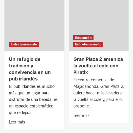
televisores
eventos:
baratos
funcionalidad
y
y
su
adaptación
acceso
Educación
en
Entretenimiento
Entretenimiento
tienda
online
Un refugio de
Gran Plaza 2 ameniza
tradición y
la vuelta al cole con
convivencia en un
Piratix
pub irlandés
El centro comercial de
El pub irlandés es mucho
Majadahonda, Gran Plaza 2,
más que un lugar para
quiere hacer más llevadera
disfrutar de una bebida; es
la vuelta al cole y, para ello,
un espacio emblemático
propone...
que refleja...
Leer
Leer más
Leer
más
Leer más
más
sobre