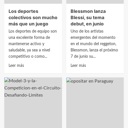
Aprendizajes
Los deportes
Blessmon lanza
desde
colectivos son mucho
Blessi, su tema
España
más que un juego
debut, en junio
Los deportes de equipo son
Uno de los artistas
una excelente forma de
emergentes del momento
mantenerse activo y
en el mundo del reggeton,
saludable, ya sea a nivel
Blessmon, lanza el próximo
competitivo o como...
7 de junio su...
Leer
Leer
Leer más
Leer más
más
más
sobre
sobre
Los
Blessmon
deportes
lanza
colectivos
Blessi,
son
su
mucho
tema
más
debut,
que
en