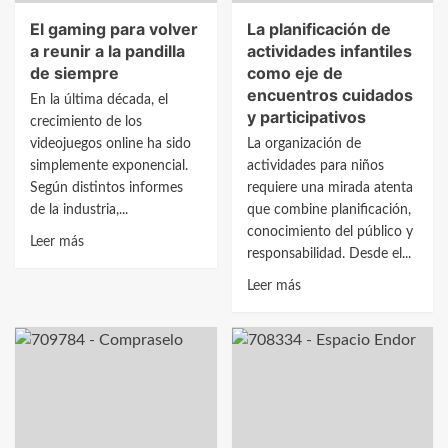
El gaming para volver
La planificación de
a reunir a la pandilla
actividades infantiles
de siempre
como eje de
encuentros cuidados
En la última década, el
y participativos
crecimiento de los
videojuegos online ha sido
La organización de
simplemente exponencial.
actividades para niños
Según distintos informes
requiere una mirada atenta
de la industria,...
que combine planificación,
conocimiento del público y
Leer
Leer más
responsabilidad. Desde el...
más
sobre
Leer
Leer más
El
más
gaming
sobre
para
La
volver
planificación
a
de
reunir
actividades
a
infantiles