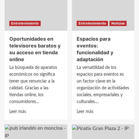
la
como
pandilla
eje
de
de
Entretenimiento
Entretenimiento
Noticias
siempre
encuentros
cuidados
Oportunidades en
Espacios para
y
televisores baratos y
eventos:
participativos
su acceso en tienda
funcionalidad y
online
adaptación
La búsqueda de aparatos
La versatilidad de los
económicos no significa
espacios para eventos es
tener que renunciar a la
un factor clave en la
calidad. Gracias a las
organización de actividades
tiendas online, los
sociales, empresariales y
consumidores...
culturales....
Leer
Leer
Leer más
Leer más
más
más
sobre
sobre
Oportunidades
Espacios
en
para