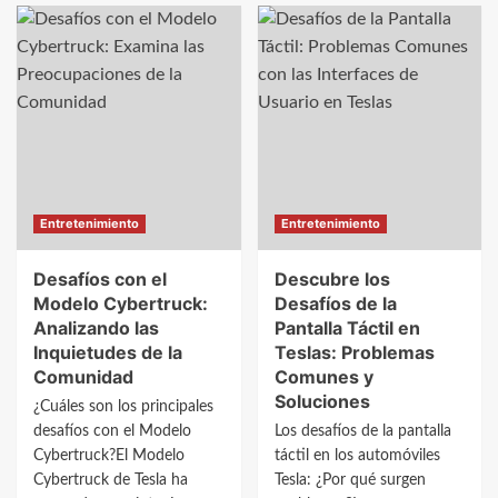
sobre
Gran
Un
Plaza
refugio
2
de
ameniza
tradición
la
y
vuelta
convivencia
al
en
cole
un
con
Entretenimiento
Entretenimiento
pub
Piratix
irlandés
Desafíos con el
Descubre los
Modelo Cybertruck:
Desafíos de la
Analizando las
Pantalla Táctil en
Inquietudes de la
Teslas: Problemas
Comunidad
Comunes y
Soluciones
¿Cuáles son los principales
desafíos con el Modelo
Los desafíos de la pantalla
Cybertruck?El Modelo
táctil en los automóviles
Cybertruck de Tesla ha
Tesla: ¿Por qué surgen