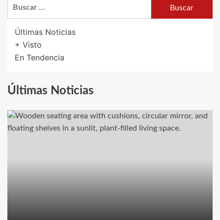
Buscar:
Risas
y
Reflexiones:
Últimas Noticias
Explorando
+ Visto
Comedias
En Tendencia
con
Profundidad
y
Últimas Noticias
Mensajes
Duraderos