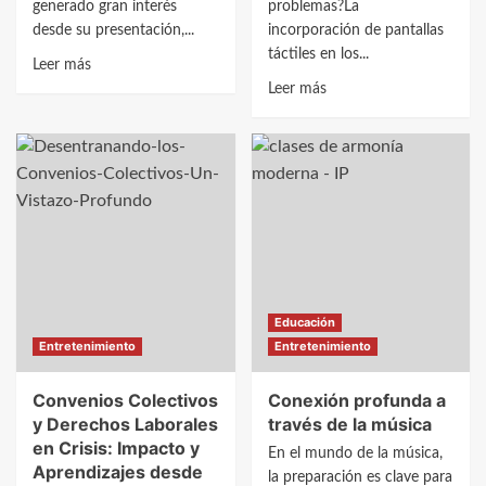
generado gran interés
problemas?La
desde su presentación,...
incorporación de pantallas
táctiles en los...
Leer
Leer más
más
Leer
Leer más
sobre
más
Desafíos
sobre
con
Descubre
el
los
Modelo
Desafíos
Cybertruck:
de
Analizando
la
las
Pantalla
Inquietudes
Táctil
Educación
de
en
Entretenimiento
Entretenimiento
la
Teslas:
Comunidad
Problemas
Convenios Colectivos
Conexión profunda a
Comunes
y Derechos Laborales
través de la música
y
en Crisis: Impacto y
Soluciones
En el mundo de la música,
Aprendizajes desde
la preparación es clave para