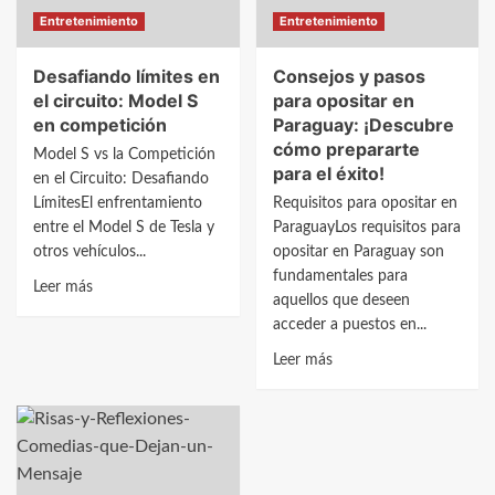
un
junio
Entretenimiento
Entretenimiento
juego
Desafiando límites en
Consejos y pasos
el circuito: Model S
para opositar en
en competición
Paraguay: ¡Descubre
cómo prepararte
Model S vs la Competición
para el éxito!
en el Circuito: Desafiando
LímitesEl enfrentamiento
Requisitos para opositar en
entre el Model S de Tesla y
ParaguayLos requisitos para
otros vehículos...
opositar en Paraguay son
fundamentales para
Leer
Leer más
aquellos que deseen
más
acceder a puestos en...
sobre
Desafiando
Leer
Leer más
límites
más
en
sobre
el
Consejos
circuito:
y
Model
pasos