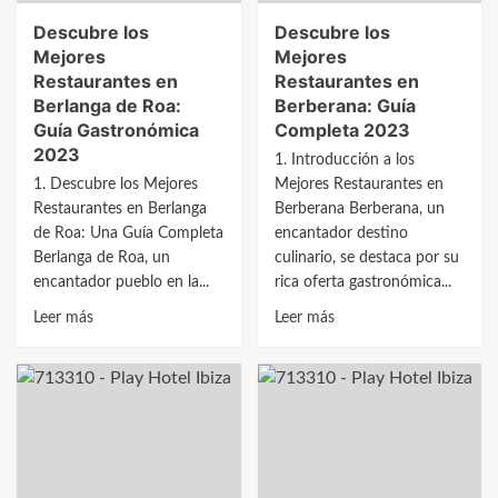
Descubre los
Descubre los
Mejores
Mejores
Restaurantes en
Restaurantes en
Berlanga de Roa:
Berberana: Guía
Guía Gastronómica
Completa 2023
2023
1. Introducción a los
1. Descubre los Mejores
Mejores Restaurantes en
Restaurantes en Berlanga
Berberana Berberana, un
de Roa: Una Guía Completa
encantador destino
Berlanga de Roa, un
culinario, se destaca por su
encantador pueblo en la...
rica oferta gastronómica...
Leer
Leer
Leer más
Leer más
más
más
sobre
sobre
Descubre
Descubre
los
los
Mejores
Mejores
Restaurantes
Restaurantes
en
en