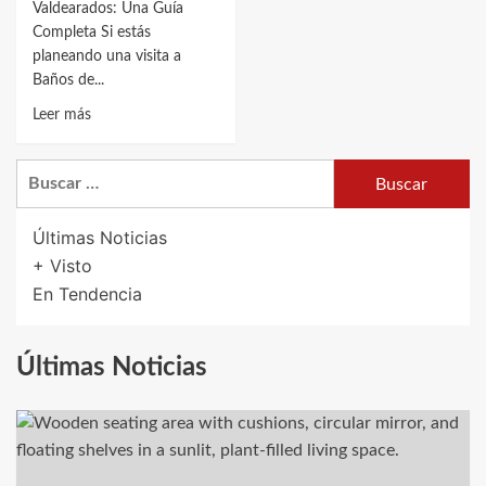
Valdearados: Una Guía
Completa Si estás
planeando una visita a
Baños de...
Leer
Leer más
más
sobre
Buscar:
Descubre
los
Mejores
Últimas Noticias
Restaurantes
+ Visto
en
En Tendencia
Baños
de
Valdearados:
Últimas Noticias
Guía
2023