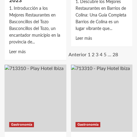
2023
1. Descubre los Mejores
1. Introducción a los
Restaurantes en Barrios de
Mejores Restaurantes en
Colina: Una Guía Completa
Basconcillos del Tozo
Barrios de Colina es un
Basconcillos del Tozo, un
lugar vibrante que...
encantador municipio en la
Leer
Leer más
provincia de...
más
Leer
sobre
Leer más
Anterior
1
2
3
4
5
…
28
más
Descubre
sobre
los
Descubre
Mejores
los
Restaurantes
Mejores
en
Restaurantes
Barrios
en
de
Basconcillos
Colina:
del
Guía
Tozo:
Completa
Gastronomía
Gastronomía
Guía
2023
Completa