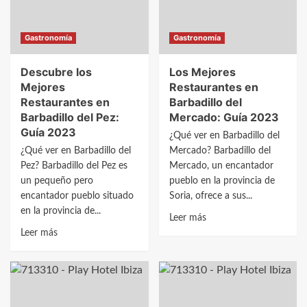
Barrios
Muñó:
de
Guía
Gastronomía
Gastronomía
Bureba:
2023
Guía
para
Descubre los
Los Mejores
2023
Saborear
Mejores
Restaurantes en
la
Restaurantes en
Barbadillo del
Gastronomía
Barbadillo del Pez:
Mercado: Guía 2023
Local
Guía 2023
¿Qué ver en Barbadillo del
¿Qué ver en Barbadillo del
Mercado? Barbadillo del
Pez? Barbadillo del Pez es
Mercado, un encantador
un pequeño pero
pueblo en la provincia de
encantador pueblo situado
Soria, ofrece a sus...
en la provincia de...
Leer
Leer más
Leer
más
Leer más
más
sobre
sobre
Los
Descubre
Mejores
los
Restaurantes