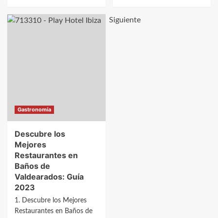
más
más
sobre
sobre
Siguiente
Descubre
Descubre
los
los
Mejores
Mejores
Restaurantes
Restaurantes
en
en
Barbadillo
Bañuelos
de
de
Herreros:
Bureba:
Gastronomía
Guía
Guía
2023
2023
Descubre los
Mejores
Restaurantes en
Baños de
Valdearados: Guía
2023
1. Descubre los Mejores
Restaurantes en Baños de