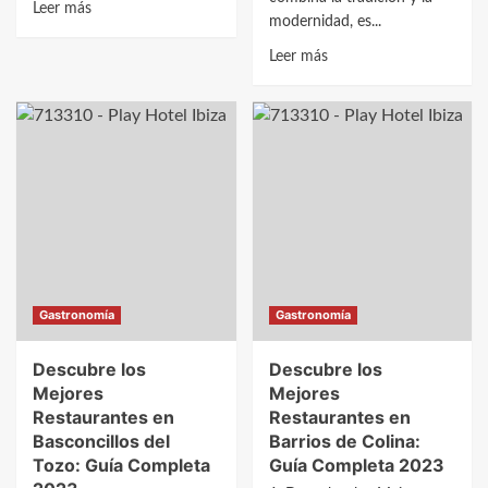
Leer
Leer más
modernidad, es...
más
sobre
Leer
Leer más
Gastronomía
más
madrileña
sobre
en
Descubre
el
los
barrio
Mejores
de
Restaurantes
Salamanca
en
Bascuñana:
Guía
2023
Gastronomía
Gastronomía
Descubre los
Descubre los
Mejores
Mejores
Restaurantes en
Restaurantes en
Basconcillos del
Barrios de Colina:
Tozo: Guía Completa
Guía Completa 2023