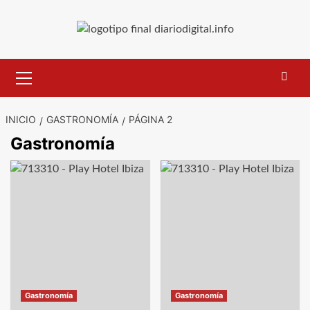
Saltar
al
contenido
Menú
primario
INICIO
GASTRONOMÍA
PÁGINA 2
Gastronomía
Paginación
de
entradas
Gastronomía
Gastronomía