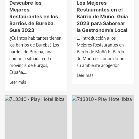
Descubre los
Los Mejores
2023
Mejores
Restaurantes en el
Restaurantes en los
Barrio de Muñó: Guía
Barrios de Bureba:
2023 para Saborear
Guía 2023
la Gastronomía Local
¿Cuántos habitantes tienen
1. Introducción a los
los barrios de Bureba? Los
Mejores Restaurantes en
barrios de Bureba, una
Barrio de Muñó El Barrio
comarca situada en la
de Muñó es conocido por
provincia de Burgos,
su ambiente acogedor...
España,...
Leer
Leer más
Leer
más
Leer más
más
sobre
sobre
Los
Descubre
Mejores
los
Restaurantes
Mejores
en
Restaurantes
el
en
Barrio
los
de