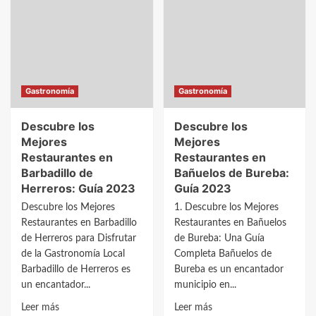
Mejores
en
Restaurantes
Barbadillo
en
del
Barbadillo
Mercado:
del
Guía
Pez:
2023
Gastronomía
Gastronomía
Guía
2023
Descubre los
Descubre los
Mejores
Mejores
Restaurantes en
Restaurantes en
Barbadillo de
Bañuelos de Bureba:
Herreros: Guía 2023
Guía 2023
Descubre los Mejores
1. Descubre los Mejores
Restaurantes en Barbadillo
Restaurantes en Bañuelos
de Herreros para Disfrutar
de Bureba: Una Guía
de la Gastronomía Local
Completa Bañuelos de
Barbadillo de Herreros es
Bureba es un encantador
un encantador...
municipio en...
Leer
Leer
Leer más
Leer más