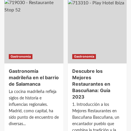
Descubre
Descubre
los
los
Mejores
Mejores
Restaurantes
Restaurantes
en
en
Belorado:
Belbimbre:
Guía
Guía
2023
2023
Gastronomía
Gastronomía
para
para
Degustar
Saborear
Gastronomía
Descubre los
la
lo
madrileña en el barrio
Mejores
Gastronomía
Mejor
de Salamanca
Restaurantes en
Local
Bascuñana: Guía
La cocina madrileña refleja
2023
siglos de historia e
influencias regionales.
1. Introducción a los
Madrid, como capital, ha
Mejores Restaurantes en
sido punto de encuentro de
Bascuñana Bascuñana, un
diversas...
encantador pueblo que
combina la tradición y la