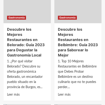
Berlanga
Berberana:
de
Guía
Roa:
Completa
Gastronomía
Gastronomía
Guía
2023
Gastronómica
Descubre los
Descubre los
2023
Mejores
Mejores
Restaurantes en
Restaurantes en
Belorado: Guía 2023
Belbimbre: Guía 2023
para Degustar la
para Saborear lo
Gastronomía Local
Mejor
1. ¿Por qué visitar
1. Top 10 Mejores
Belorado? Descubre su
Restaurantes en Belbimbre
oferta gastronómica
que Debes Probar
Belorado, un encantador
Belbimbre es un destino
pueblo situado en la
culinario que no te puedes
provincia de Burgos, es...
perder....
Leer
Leer
Leer más
Leer más
más
más
sobre
sobre