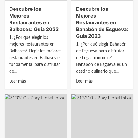
Descubre los
Descubre los
Mejores
Mejores
Restaurantes en
Restaurantes en
Balbases: Guía 2023
Bahabón de Esgueva:
Guía 2023
1. ¿Por qué elegir los
mejores restaurantes en
1. ¿Por qué elegir Bahabón
Balbases? Elegir los mejores
de Esgueva para disfrutar
restaurantes en Balbases es
de la gastronomía?
fundamental para disfrutar
Bahabón de Esgueva es un
de...
destino culinario que...
Leer
Leer
Leer más
Leer más
más
más
sobre
sobre
Descubre
Descubre
los
los
Mejores
Mejores
Restaurantes
Restaurantes
en
en
Balbases:
Bahabón