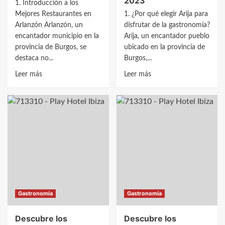
2023
1. Introducción a los
Mejores Restaurantes en
1. ¿Por qué elegir Arija para
Arlanzón Arlanzón, un
disfrutar de la gastronomía?
encantador municipio en la
Arija, un encantador pueblo
provincia de Burgos, se
ubicado en la provincia de
destaca no...
Burgos,...
Leer
Leer
Leer más
Leer más
más
más
sobre
sobre
Descubre
Descubre
los
los
Mejores
Mejores
Restaurantes
Restaurantes
en
en
Arlanzón:
Arija:
Guía
Guía
2023
Completa
Gastronomía
Gastronomía
2023
Descubre los
Descubre los