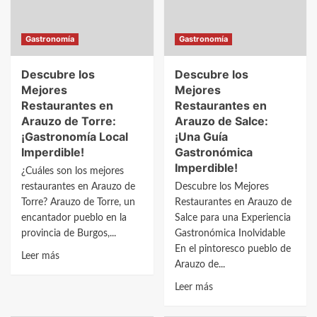
de
Una
Riopisuerga:
Guía
Gastronomía
Gastronomía
Guía
Gastronómica
Gastronómica
Imperdible
Descubre los
Descubre los
2023
Mejores
Mejores
Restaurantes en
Restaurantes en
Arauzo de Torre:
Arauzo de Salce:
¡Gastronomía Local
¡Una Guía
Imperdible!
Gastronómica
Imperdible!
¿Cuáles son los mejores
restaurantes en Arauzo de
Descubre los Mejores
Torre? Arauzo de Torre, un
Restaurantes en Arauzo de
encantador pueblo en la
Salce para una Experiencia
provincia de Burgos,...
Gastronómica Inolvidable
En el pintoresco pueblo de
Leer
Leer más
Arauzo de...
más
sobre
Leer
Leer más
Descubre
más