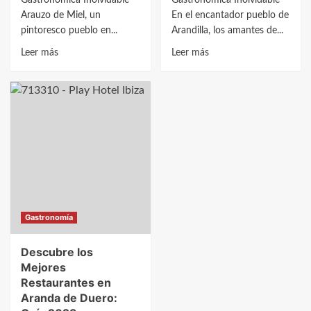
Gastronómica Inolvidable
Gastronómica Inolvidable
Arauzo de Miel, un
En el encantador pueblo de
pintoresco pueblo en...
Arandilla, los amantes de...
Leer
Leer
Leer más
Leer más
más
más
sobre
sobre
Descubre
Descubre
los
los
Mejores
Mejores
Restaurantes
Restaurantes
en
en
Arauzo
Arandilla:
de
¡Gastronomía
Miel:
de
Gastronomía
Una
Primera!
Guía
Descubre los
Gastronómica
Mejores
Imperdible
Restaurantes en
Aranda de Duero: