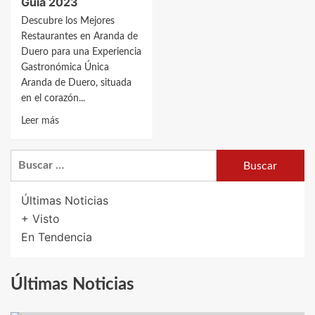
Guía 2023
Descubre los Mejores
Restaurantes en Aranda de
Duero para una Experiencia
Gastronómica Única
Aranda de Duero, situada
en el corazón...
Leer
Leer más
más
sobre
Buscar:
Descubre
los
Mejores
Últimas Noticias
Restaurantes
+ Visto
en
En Tendencia
Aranda
de
Duero:
Últimas Noticias
Guía
2023