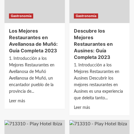
Guía
de
2023
Esgueva:
Gastronomía
Gastronomía
Guía
2023
Los Mejores
Descubre los
Restaurantes en
Mejores
Avellanosa de Muñó:
Restaurantes en
Guía Completa 2023
Ausines: Guía
Completa 2023
1. Introducción a los
Mejores Restaurantes en
1. Introducción a los
Avellanosa de Muñó
Mejores Restaurantes en
Avellanosa de Muñó, un
Ausines Descubrir los
encantador pueblo de la
mejores restaurantes en
provincia de...
Ausines es una experiencia
que deleita tanto...
Leer
Leer más
más
Leer
Leer más
sobre
más
Los
sobre
Mejores
Descubre
Restaurantes
los