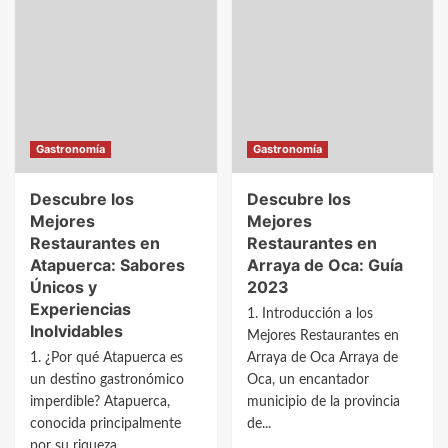
en
Mejores
Avellanosa
Restaurantes
de
en
Muñó:
Ausines:
Guía
Guía
Completa
Completa
Gastronomía
Gastronomía
2023
2023
Descubre los
Descubre los
Mejores
Mejores
Restaurantes en
Restaurantes en
Atapuerca: Sabores
Arraya de Oca: Guía
Únicos y
2023
Experiencias
1. Introducción a los
Inolvidables
Mejores Restaurantes en
1. ¿Por qué Atapuerca es
Arraya de Oca Arraya de
un destino gastronómico
Oca, un encantador
imperdible? Atapuerca,
municipio de la provincia
conocida principalmente
de...
por su riqueza