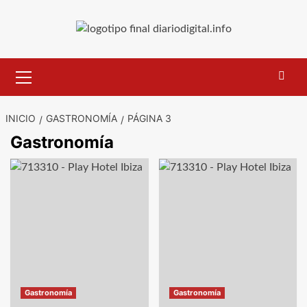
Saltar
al
contenido
Menú
primario
INICIO
GASTRONOMÍA
PÁGINA 3
Gastronomía
Paginación
de
entradas
Gastronomía
Gastronomía