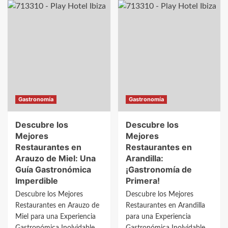
los
sobre
Mejores
Descubre
Restaurantes
los
en
Mejores
Arauzo
Restaurantes
de
en
Torre:
Arauzo
¡Gastronomía
de
Local
Salce:
Gastronomía
Gastronomía
Imperdible!
¡Una
Guía
Descubre los
Descubre los
Gastronómica
Mejores
Mejores
Imperdible!
Restaurantes en
Restaurantes en
Arauzo de Miel: Una
Arandilla:
Guía Gastronómica
¡Gastronomía de
Imperdible
Primera!
Descubre los Mejores
Descubre los Mejores
Restaurantes en Arauzo de
Restaurantes en Arandilla
Miel para una Experiencia
para una Experiencia