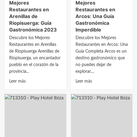
Mejores
Mejores
Restaurantes en
Restaurantes en
Arenillas de
Arcos: Una Guía
Riopisuerga: Guía
Gastronómica
Gastronómica 2023
Imperdible
Descubre los Mejores
Descubre los Mejores
Restaurantes en Arenillas
Restaurantes en Arcos: Una
de Riopisuerga Arenillas de
Guía Completa Arcos es un
Riopisuerga, un encantador
destino gastronómico que
pueblo en el corazón de la
no puedes dejar de
provincia...
explorar....
Leer
Leer
Leer más
Leer más
más
más
sobre
sobre
Descubre
Descubre
los
los
Mejores
Mejores
Restaurantes
Restaurantes
en
en
Arenillas
Arcos: