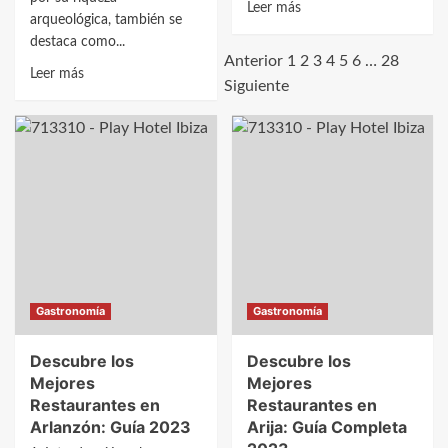
Leer
Leer más
arqueológica, también se
más
destaca como...
sobre
Anterior
1
2
3
4
5
6
…
28
Leer
Descubre
Leer más
Siguiente
más
los
sobre
Mejores
Descubre
Restaurantes
los
en
Mejores
Arraya
Restaurantes
de
en
Oca:
Atapuerca:
Guía
Sabores
2023
Únicos
Gastronomía
Gastronomía
y
Experiencias
Descubre los
Descubre los
Inolvidables
Mejores
Mejores
Restaurantes en
Restaurantes en
Arlanzón: Guía 2023
Arija: Guía Completa