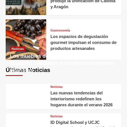
produjo la unificación de Castilla
y Aragón
Gastronomía
Los espacios de degustación
gourmet impulsan el consumo de
productos artesanales
Noticias
Los muebles decorativos transforman
espacios cotidianos y redefinen ambientes
Últimas Noticias
interiores
Noticias
Las nuevas tendencias del
interiorismo redefinen los
hogares durante el verano 2026
Noticias
ID Digital School y UCJC