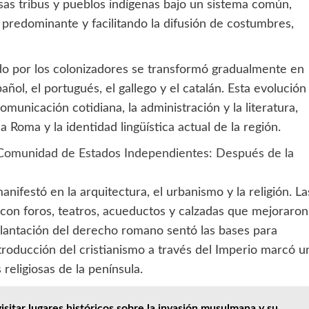
sas tribus y pueblos indígenas bajo un sistema común,
predominante y facilitando la difusión de costumbres,
ntado por los colonizadores se transformó gradualmente en
ol, el portugués, el gallego y el catalán. Esta evolución
comunicación cotidiana, la administración y la literatura,
a Roma y la identidad lingüística actual de la región.
 Comunidad de Estados Independientes: Después de la
anifestó en la arquitectura, el urbanismo y la religión. La
con foros, teatros, acueductos y calzadas que mejoraron
mplantación del derecho romano sentó las bases para
ntroducción del cristianismo a través del Imperio marcó u
 religiosas de la península.
sitar lugares históricos sobre la invasión musulmana y su