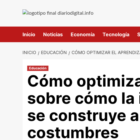
Saltar
al
contenido
Inicio
Noticias
Economía
Tecnología
S
INICIO
EDUCACIÓN
CÓMO OPTIMIZAR EL APRENDIZ
Educación
Cómo optimiza
sobre cómo la 
se construye a
costumbres