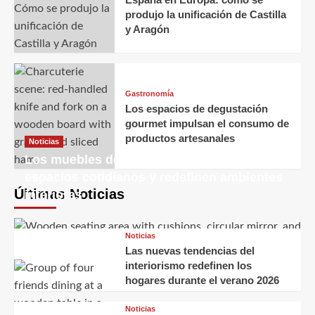
produjo la unificación de Castilla
y Aragón
Gastronomía
Los espacios de degustación
gourmet impulsan el consumo de
productos artesanales
Noticias
Los muebles decorativos transforman
espacios cotidianos y redefinen ambientes
Últimas Noticias
interiores
Noticias
Las nuevas tendencias del
interiorismo redefinen los
hogares durante el verano 2026
Noticias