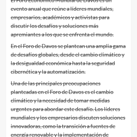
evento anual que reúne a líderes mundiales,
empresarios, académicos y activistas para
discutir los desafíos y soluciones más
apremiantes a los que se enfrenta el mundo.
En el Foro de Davos se plantean una amplia gama
de desafíos globales, desde el cambio climático y
la desigualdad económica hasta la seguridad
cibernética y la automatización.
Una de las principales preocupaciones
planteadas en el Foro de Davos es el cambio
climático y la necesidad de tomar medidas
urgentes para abordar este desafío. Los líderes
mundiales y los empresarios discuten soluciones
innovadoras, como la transición a fuentes de
energía renovable y la implementación de