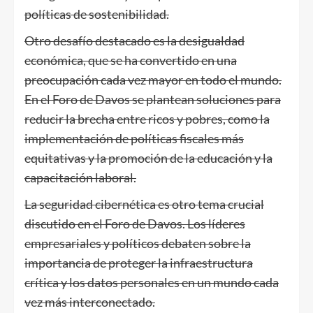
políticas de sostenibilidad.
Otro desafío destacado es la desigualdad
económica, que se ha convertido en una
preocupación cada vez mayor en todo el mundo.
En el Foro de Davos se plantean soluciones para
reducir la brecha entre ricos y pobres, como la
implementación de políticas fiscales más
equitativas y la promoción de la educación y la
capacitación laboral.
La seguridad cibernética es otro tema crucial
discutido en el Foro de Davos. Los líderes
empresariales y políticos debaten sobre la
importancia de proteger la infraestructura
crítica y los datos personales en un mundo cada
vez más interconectado.