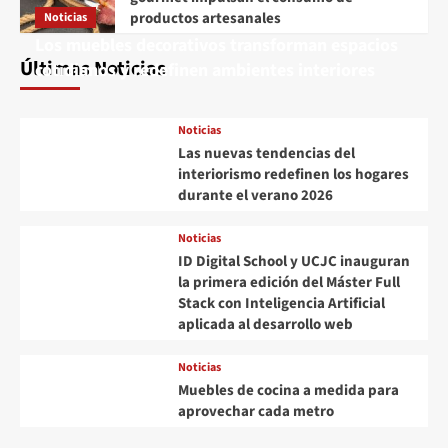
productos artesanales
Noticias
Los muebles decorativos transforman espacios
Últimas Noticias
cotidianos y redefinen ambientes interiores
Noticias
Las nuevas tendencias del
interiorismo redefinen los hogares
durante el verano 2026
Noticias
ID Digital School y UCJC inauguran
la primera edición del Máster Full
Stack con Inteligencia Artificial
aplicada al desarrollo web
Noticias
Muebles de cocina a medida para
aprovechar cada metro