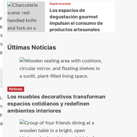
Gastronomía
Los espacios de
degustación gourmet
e
impulsan el consumo de
ue
productos artesanales
os
os
Últimas Noticias
la
Noticias
Los muebles decorativos transforman
s.
espacios cotidianos y redefinen
on
ambientes interiores
ve
 a