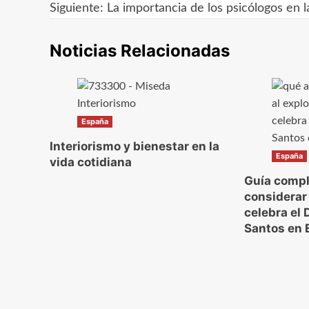
Siguiente:
La importancia de los psicólogos en l
de
Noticias Relacionadas
entradas
España
Interiorismo y bienestar en la
España
vida cotidiana
Guía compl
considerar
celebra el 
Santos en