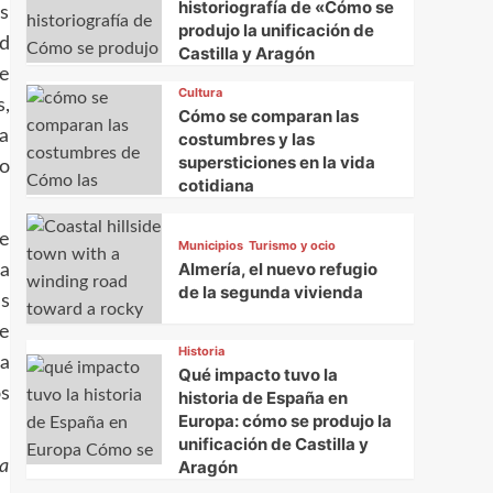
historiografía de «Cómo se
s
produjo la unificación de
ad
Castilla y Aragón
e
Cultura
s,
Cómo se comparan las
la
costumbres y las
supersticiones en la vida
lo
cotidiana
e
Municipios
Turismo y ocio
Almería, el nuevo refugio
 a
de la segunda vivienda
as
e
Historia
la
Qué impacto tuvo la
s
historia de España en
Europa: cómo se produjo la
unificación de Castilla y
la
Aragón