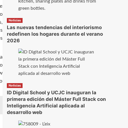
ue
do
Noticias
,
Las nuevas tendencias del interiorismo
ús
redefinen los hogares durante el verano
s
2026
a
o
ow
do
Noticias
ID Digital School y UCJC inauguran la
primera edición del Máster Full Stack con
Inteligencia Artificial aplicada al
desarrollo web