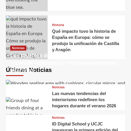
Historia
Qué impacto tuvo la historia de
España en Europa: cómo se
produjo la unificación de Castilla
Noticias
y Aragón
Los muebles decorativos transforman
espacios cotidianos y redefinen ambientes
Últimas Noticias
interiores
Noticias
Las nuevas tendencias del
interiorismo redefinen los
hogares durante el verano 2026
Noticias
ID Digital School y UCJC
inauguran la primera edición del