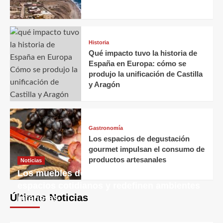
Historia
Qué impacto tuvo la historia de
España en Europa: cómo se
produjo la unificación de Castilla
y Aragón
Gastronomía
Los espacios de degustación
gourmet impulsan el consumo de
productos artesanales
Noticias
Los muebles decorativos transforman
espacios cotidianos y redefinen ambientes
Últimas Noticias
interiores