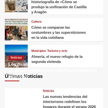
historiografía de «Cómo se
produjo la unificación de Castilla
y Aragón
Cultura
Cómo se comparan las
costumbres y las supersticiones
en la vida cotidiana
Municipios
Turismo y ocio
Almería, el nuevo refugio de la
Noticias
segunda vivienda
Los muebles decorativos transforman
espacios cotidianos y redefinen ambientes
Últimas Noticias
interiores
Noticias
Las nuevas tendencias del
interiorismo redefinen los
hogares durante el verano 2026