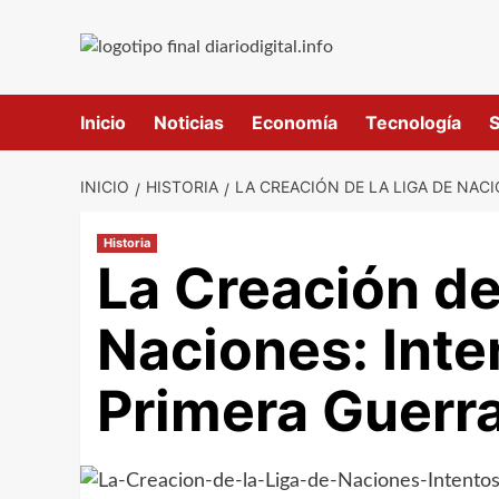
Saltar
al
contenido
Inicio
Noticias
Economía
Tecnología
S
INICIO
HISTORIA
LA CREACIÓN DE LA LIGA DE NAC
Historia
La Creación de
Naciones: Inte
Primera Guerr