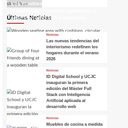
Los muebles decorativos
transforman espacios cotidianos y
Últimas Noticias
redefinen ambientes interiores
Noticias
Las nuevas tendencias del
interiorismo redefinen los
hogares durante el verano
2026
Noticias
ID Digital School y UCJC
inauguran la primera
edición del Máster Full
Stack con Inteligencia
Artificial aplicada al
desarrollo web
Noticias
Muebles de cocina a medida