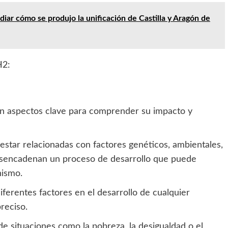
diar cómo se produjo la unificación de Castilla y Aragón de
H2:
on aspectos clave para comprender su impacto y
 estar relacionadas con factores genéticos, ambientales,
desencadenan un proceso de desarrollo que puede
nismo.
iferentes factores en el desarrollo de cualquier
preciso.
 de situaciones como la pobreza, la desigualdad o el