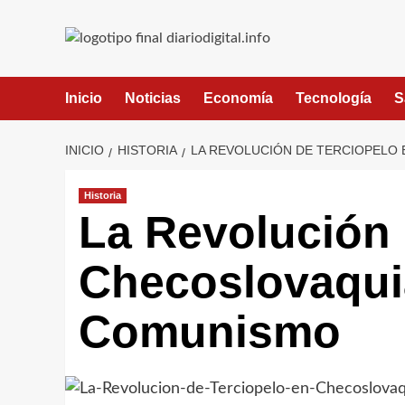
Saltar
al
contenido
Inicio
Noticias
Economía
Tecnología
S
INICIO
HISTORIA
LA REVOLUCIÓN DE TERCIOPELO 
Historia
La Revolución 
Checoslovaquia
Comunismo