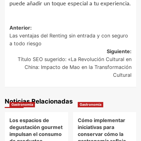
puede añadir un toque especial a tu experiencia.
Navegación
Anterior:
Las ventajas del Renting sin entrada y con seguro
de
a todo riesgo
entradas
Siguiente:
Título SEO sugerido: «La Revolución Cultural en
China: Impacto de Mao en la Transformación
Cultural
Noticias Relacionadas
Gastronomía
Gastronomía
Los espacios de
Cómo implementar
degustación gourmet
iniciativas para
impulsan el consumo
conservar cómo la
de productos
gastronomía refleja