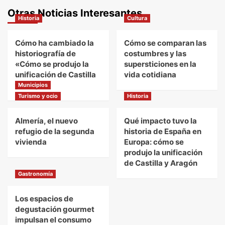
Otras Noticias Interesantes
Historia
Cultura
Cómo ha cambiado la
Cómo se comparan las
historiografía de
costumbres y las
«Cómo se produjo la
supersticiones en la
unificación de Castilla
vida cotidiana
y Aragón
Municipios
Turismo y ocio
Historia
Almería, el nuevo
Qué impacto tuvo la
refugio de la segunda
historia de España en
vivienda
Europa: cómo se
produjo la unificación
de Castilla y Aragón
Gastronomía
Los espacios de
degustación gourmet
impulsan el consumo