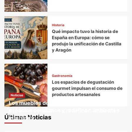
Historia
Qué impacto tuvo la historia de
España en Europa: cómo se
produjo la unificación de Castilla
y Aragón
Gastronomía
Los espacios de degustación
gourmet impulsan el consumo de
productos artesanales
Noticias
Los muebles decorativos transforman
espacios cotidianos y redefinen ambientes
Últimas Noticias
interiores