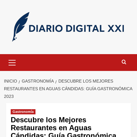
Saltar
al
contenido
Menú
primario
INICIO
GASTRONOMÍA
DESCUBRE LOS MEJORES
RESTAURANTES EN AGUAS CÁNDIDAS: GUÍA GASTRONÓMICA
2023
Gastronomía
Descubre los Mejores
Restaurantes en Aguas
Cándidas: Guía Gastronómica