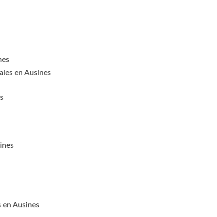
nes
ales en Ausines
s
sines
s en Ausines