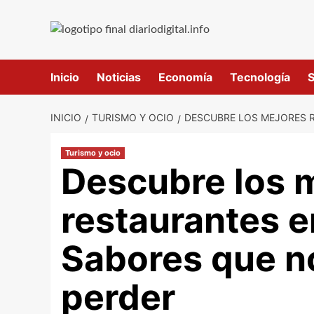
Saltar
al
contenido
Inicio
Noticias
Economía
Tecnología
S
INICIO
TURISMO Y OCIO
DESCUBRE LOS MEJORES R
Turismo y ocio
Descubre los 
restaurantes en
Sabores que n
perder