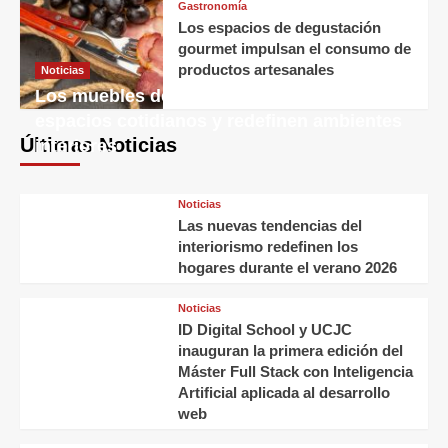
Gastronomía
Los espacios de degustación
gourmet impulsan el consumo de
productos artesanales
Noticias
Los muebles decorativos transforman
espacios cotidianos y redefinen ambientes
Últimas Noticias
interiores
Noticias
Las nuevas tendencias del
interiorismo redefinen los
hogares durante el verano 2026
Noticias
ID Digital School y UCJC
inauguran la primera edición del
Máster Full Stack con Inteligencia
Artificial aplicada al desarrollo
web