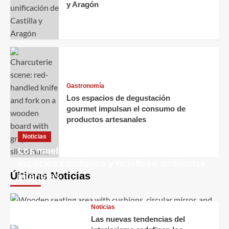
y Aragón
Gastronomía
Los espacios de degustación
gourmet impulsan el consumo de
productos artesanales
Noticias
Los muebles decorativos transforman
espacios cotidianos y redefinen ambientes
Últimas Noticias
interiores
Noticias
Las nuevas tendencias del