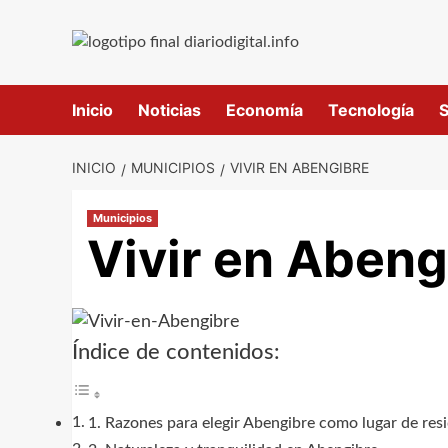
Saltar
al
contenido
Inicio
Noticias
Economía
Tecnología
S
INICIO
MUNICIPIOS
VIVIR EN ABENGIBRE
Municipios
Vivir en Abeng
Índice de contenidos:
1. Razones para elegir Abengibre como lugar de res