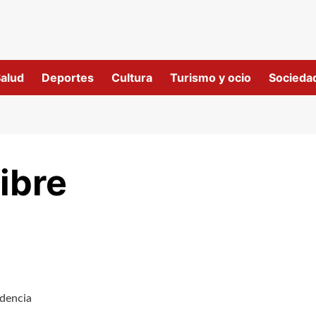
alud
Deportes
Cultura
Turismo y ocio
Socieda
ibre
idencia