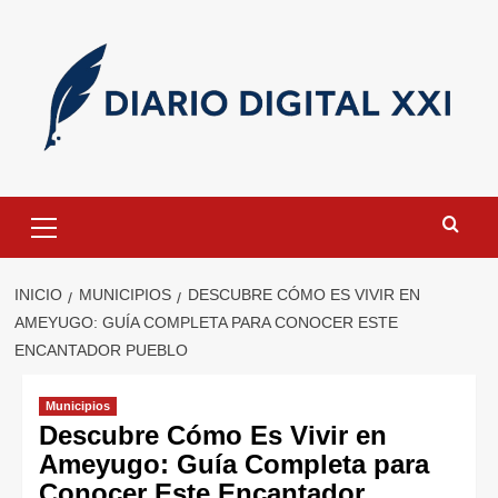
Saltar
al
contenido
Menú
primario
INICIO
MUNICIPIOS
DESCUBRE CÓMO ES VIVIR EN
AMEYUGO: GUÍA COMPLETA PARA CONOCER ESTE
ENCANTADOR PUEBLO
Municipios
Descubre Cómo Es Vivir en
Ameyugo: Guía Completa para
Conocer Este Encantador