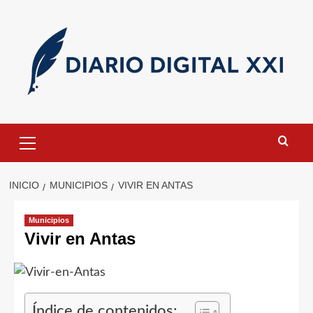
Saltar
al
contenido
Menú
primario
INICIO
MUNICIPIOS
VIVIR EN ANTAS
Municipios
Vivir en Antas
Índice de contenidos: