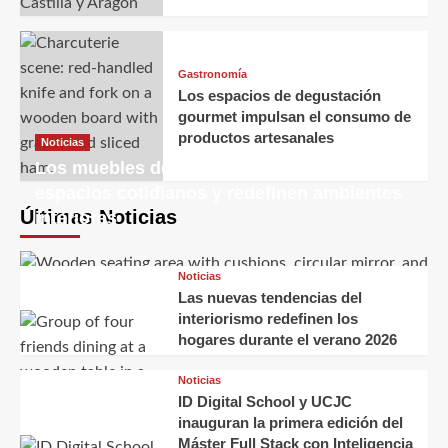
Gastronomía
Los espacios de degustación
gourmet impulsan el consumo de
productos artesanales
Noticias
Los muebles decorativos transforman
espacios cotidianos y redefinen ambientes
Últimas Noticias
interiores
Noticias
Las nuevas tendencias del
interiorismo redefinen los
hogares durante el verano 2026
Noticias
ID Digital School y UCJC
inauguran la primera edición del
Máster Full Stack con Inteligencia