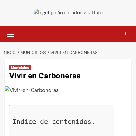
Saltar
al
contenido
Menú
primario
INICIO
MUNICIPIOS
VIVIR EN CARBONERAS
Municipios
Vivir en Carboneras
Índice de contenidos: