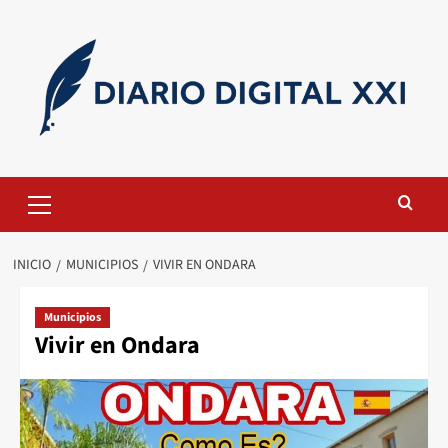
Saltar
al
contenido
Menú
primario
INICIO
MUNICIPIOS
VIVIR EN ONDARA
Municipios
Vivir en Ondara