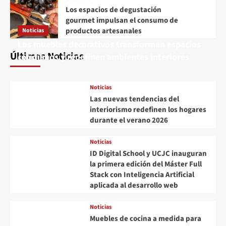
Los espacios de degustación
gourmet impulsan el consumo de
productos artesanales
Noticias
Los muebles decorativos transforman espacios
Últimas Noticias
cotidianos y redefinen ambientes interiores
Noticias
Las nuevas tendencias del
interiorismo redefinen los hogares
durante el verano 2026
Noticias
ID Digital School y UCJC inauguran
la primera edición del Máster Full
Stack con Inteligencia Artificial
aplicada al desarrollo web
Noticias
Muebles de cocina a medida para