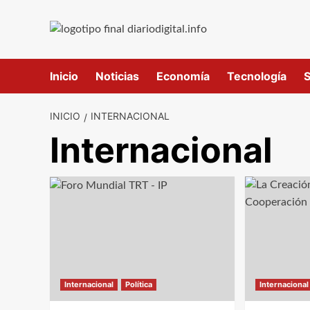
Saltar
al
contenido
Inicio
Noticias
Economía
Tecnología
S
INICIO
INTERNACIONAL
Internacional
Internacional
Política
Internacional