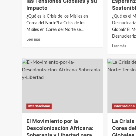
las Tensiones Globales y su
Esperanz
y
Impacto
Sostenib
Tensi
Globa
¿Qué es la Crisis de los Misiles en
¿Qué es el M
Corea del Norte?La Crisis de los
Desnucleariz
Misiles en Corea del Norte se...
Global? El M
Desnucleariza
Leer
Leer más
más
Leer
Leer más
sobre
más
La
sobre
Crisis
El
de
Movim
los
por
Misiles
la
en
Desnuc
Corea
Retos
del
y
Norte:
Esper
Internacional
Internacional
Análisis
para
de
un
las
El Movimiento por la
La Crisis
Futur
Tensiones
Sosten
Descolonización Africana:
Corea de
Globales
Soberanía y Libertad para
Globales 