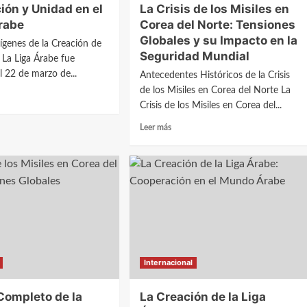
ión y Unidad en el
La Crisis de los Misiles en
rabe
Corea del Norte: Tensiones
Globales y su Impacto en la
rígenes de la Creación de
Seguridad Mundial
e La Liga Árabe fue
l 22 de marzo de...
Antecedentes Históricos de la Crisis
de los Misiles en Corea del Norte La
Crisis de los Misiles en Corea del...
Leer
Leer más
ración
más
sobre
d
La
Crisis
de
o
los
Misiles
en
Corea
del
Internacional
Norte:
Tensiones
Completo de la
La Creación de la Liga
Globales