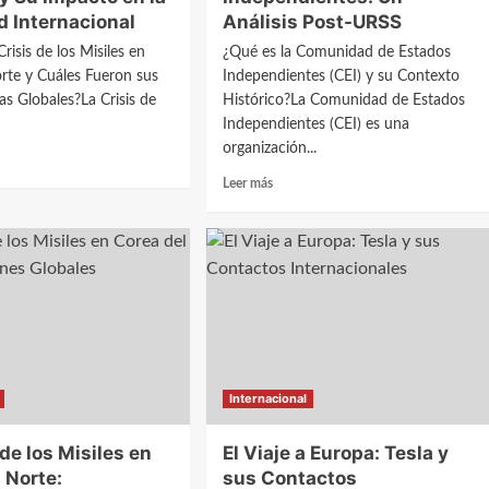
d Internacional
Análisis Post-URSS
risis de los Misiles en
¿Qué es la Comunidad de Estados
rte y Cuáles Fueron sus
Independientes (CEI) y su Contexto
s Globales?La Crisis de
Histórico?La Comunidad de Estados
Independientes (CEI) es una
organización...
Leer
Leer más
más
sobre
La
Creación
de
s
la
Comunidad
de
Estados
Independientes:
Internacional
ones
Un
les
Análisis
 de los Misiles en
El Viaje a Europa: Tesla y
Post-
URSS
 Norte:
sus Contactos
to