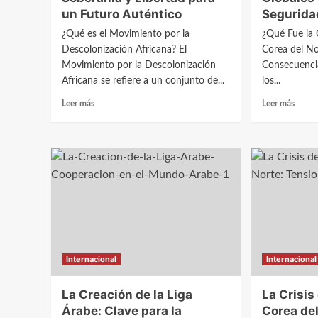
y
un Futuro Auténtico
Segurida
su
Impacto
¿Qué es el Movimiento por la
¿Qué Fue la C
Descolonización Africana? El
Corea del No
Movimiento por la Descolonización
Consecuencia
Africana se refiere a un conjunto de...
los...
Leer
Leer
Leer más
Leer más
más
más
sobre
sobre
El
La
Movimiento
Crisis
por
de
la
los
Descolonización
Misile
Africana:
en
Soberanía
Corea
y
del
Libertad
Norte:
Internacional
Internacional
para
Tensi
un
Globa
Futuro
y
La Creación de la Liga
La Crisis
Auténtico
Su
Árabe: Clave para la
Corea del
Impac