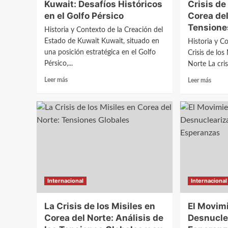
Kuwait: Desafíos Históricos
Crisis de
asistentes
en el Golfo Pérsico
Corea del
Tensione
Historia y Contexto de la Creación del
Estado de Kuwait Kuwait, situado en
Historia y C
una posición estratégica en el Golfo
Crisis de los
Pérsico,...
Norte La crisi
Leer
Leer
Leer más
Leer más
más
más
sobre
sobre
La
Anális
Creación
Compl
del
de
Estado
la
de
Crisis
Kuwait:
de
Desafíos
los
Históricos
Misile
Internacional
Internacional
en
en
el
Corea
La Crisis de los Misiles en
Golfo
El Movimi
del
Pérsico
Norte:
Corea del Norte: Análisis de
Desnucle
Impac