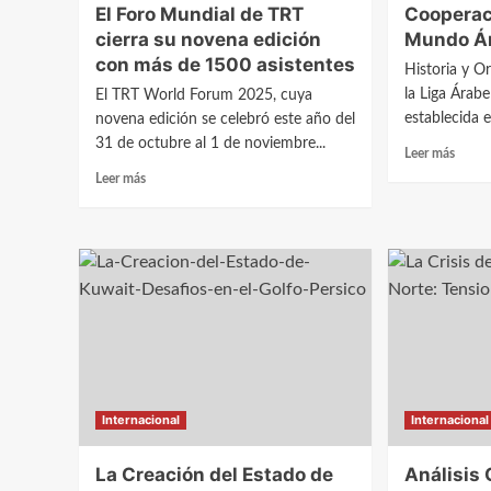
El Foro Mundial de TRT
Cooperac
cierra su novena edición
Mundo Á
con más de 1500 asistentes
Historia y O
la Liga Árab
El TRT World Forum 2025, cuya
establecida e
novena edición se celebró este año del
31 de octubre al 1 de noviembre...
Leer
Leer más
más
Leer
Leer más
sobre
más
Coope
sobre
y
El
Unida
Foro
en
Mundial
el
de
Mund
TRT
Árabe
cierra
su
novena
edición
Internacional
Internacional
con
más
de
La Creación del Estado de
Análisis 
1500