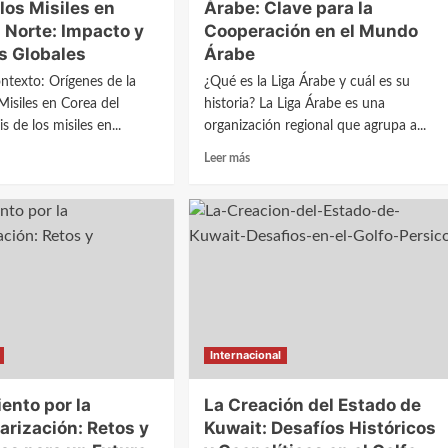
y
 los Misiles en
Árabe: Clave para la
su
 Norte: Impacto y
Cooperación en el Mundo
Impacto
s Globales
Árabe
en
la
ontexto: Orígenes de la
¿Qué es la Liga Árabe y cuál es su
Seguridad
 Misiles en Corea del
historia? La Liga Árabe es una
Mundial
s de los misiles en...
organización regional que agrupa a...
Leer
Leer más
más
sobre
is
La
eto
Creación
de
la
Liga
Árabe:
Clave
s
para
Internacional
la
Cooperación
ento por la
La Creación del Estado de
en
el
arización: Retos y
Kuwait: Desafíos Históricos
to
Mundo