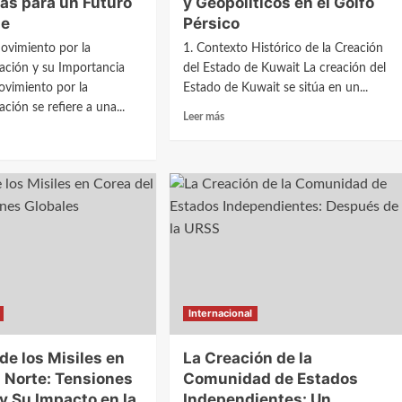
as para un Futuro
y Geopolíticos en el Golfo
Árabe
le
Pérsico
ones
les
ovimiento por la
1. Contexto Histórico de la Creación
ación y su Importancia
del Estado de Kuwait La creación del
ovimiento por la
Estado de Kuwait se sitúa en un...
ción se refiere a una...
Leer
Leer más
más
sobre
La
Creación
del
iento
Estado
de
Kuwait:
learización:
Desafíos
Históricos
y
anzas
Internacional
Geopolíticos
en
el
 de los Misiles en
La Creación de la
o
Golfo
ible
l Norte: Tensiones
Comunidad de Estados
Pérsico
y Su Impacto en la
Independientes: Un