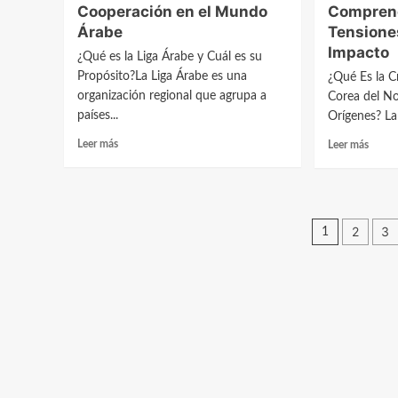
Cooperación en el Mundo
Comprend
en
Árabe
Tensione
la
Impacto
Segur
¿Qué es la Liga Árabe y Cuál es su
Intern
Propósito?La Liga Árabe es una
¿Qué Es la Cr
organización regional que agrupa a
Corea del No
países...
Orígenes? La 
Leer
Leer
Leer más
Leer más
más
más
sobre
sobre
La
La
Creación
Crisis
Pagina
de
de
2
3
1
la
los
de
Liga
Misile
Árabe:
en
entrad
Clave
Corea
para
del
la
Norte:
Cooperación
Compr
en
las
el
Tensi
Mundo
Globa