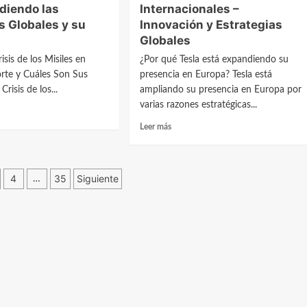
iendo las
Internacionales –
s Globales y su
Innovación y Estrategias
Globales
idad
acional
isis de los Misiles en
¿Por qué Tesla está expandiendo su
rte y Cuáles Son Sus
presencia en Europa? Tesla está
Crisis de los...
ampliando su presencia en Europa por
varias razones estratégicas...
Leer
Leer más
más
sobre
El
ción
4
35
Siguiente
Viaje
…
a
s
Europa:
as
Tesla
y
sus
Contactos
endiendo
Internacionales
–
ones
Innovación
les