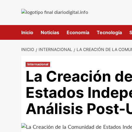
Saltar
al
contenido
Inicio
Noticias
Economía
Tecnología
S
INICIO
INTERNACIONAL
LA CREACIÓN DE LA COMU
Internacional
La Creación d
Estados Indep
Análisis Post