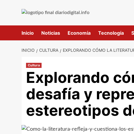
Saltar
al
contenido
Inicio
Noticias
Economía
Tecnología
S
INICIO
CULTURA
EXPLORANDO CÓMO LA LITERATUR
Cultura
Explorando cóm
desafía y repr
estereotipos 