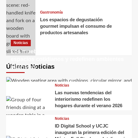
Gastronomía
Los espacios de degustación
gourmet impulsan el consumo de
productos artesanales
Noticias
Los muebles decorativos transforman
espacios cotidianos y redefinen ambientes
Últimas Noticias
interiores
Noticias
Las nuevas tendencias del
interiorismo redefinen los
hogares durante el verano 2026
Noticias
ID Digital School y UCJC
inauguran la primera edición del