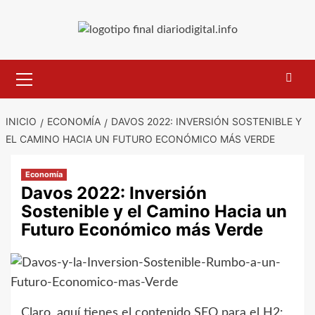
Saltar
al
contenido
Menú
primario
INICIO
ECONOMÍA
DAVOS 2022: INVERSIÓN SOSTENIBLE Y
EL CAMINO HACIA UN FUTURO ECONÓMICO MÁS VERDE
Economía
Davos 2022: Inversión
Sostenible y el Camino Hacia un
Futuro Económico más Verde
Claro, aquí tienes el contenido SEO para el H2: