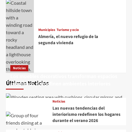
Municipios
Turismo y ocio
Almería, el nuevo refugio de la
segunda vivienda
Noticias
Los muebles decorativos transforman espacios
Últimas Noticias
cotidianos y redefinen ambientes interiores
Noticias
Las nuevas tendencias del
interiorismo redefinen los hogares
durante el verano 2026