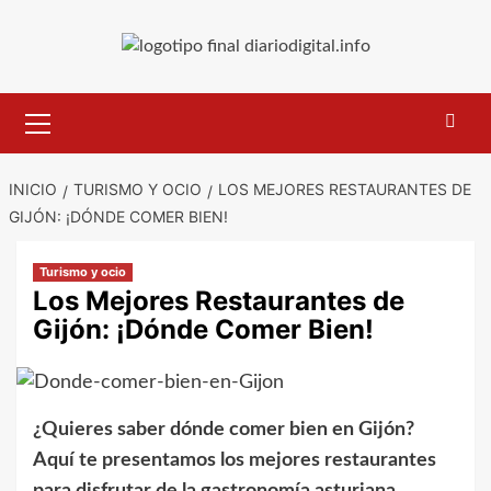
Saltar
al
contenido
Menú
primario
INICIO
TURISMO Y OCIO
LOS MEJORES RESTAURANTES DE
GIJÓN: ¡DÓNDE COMER BIEN!
Turismo y ocio
Los Mejores Restaurantes de
Gijón: ¡Dónde Comer Bien!
¿Quieres saber dónde comer bien en Gijón?
Aquí te presentamos los mejores restaurantes
para disfrutar de la gastronomía asturiana.