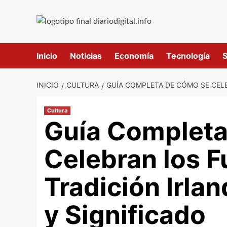
Saltar
al
contenido
Inicio
Noticias
Economía
Tecnología
S
INICIO
CULTURA
GUÍA COMPLETA DE CÓMO SE CEL
Cultura
Guía Completa
Celebran los F
Tradición Irla
y Significado