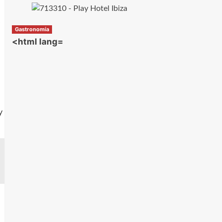
Gastronomía
<html lang=
y