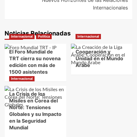
Nuevos Horizontes de las Relaciones
Internacionales
Noticias Relacionadas
Internacional
Política
Internacional
El Foro Mundial de
Cooperación y
TRT cierra su novena
Unidad en el Mundo
edición con más de
Árabe
1500 asistentes
Internacional
La Crisis de los
Misiles en Corea del
Norte: Tensiones
Globales y su Impacto
en la Seguridad
Mundial