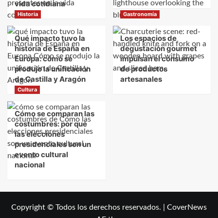
vida cotidiana
Historia
Gastronomía
Qué impacto tuvo la
Los espacios de
historia de España en
degustación gourmet
Europa: cómo se
impulsan el consumo
produjo la unificación
de productos
de Castilla y Aragón
artesanales
Cultura
Cómo se comparan las
costumbres: por qué
las elecciones
presidenciales son un
evento cultural
nacional
Copyright © Todos los derechos reservados.
|
CoverNews