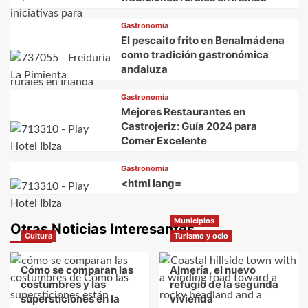
Gastronomía
El pescaito frito en Benalmádena
como tradición gastronómica
andaluza
Gastronomía
Mejores Restaurantes en
Castrojeriz: Guía 2024 para
Comer Excelente
Gastronomía
<html lang=
Municipios
Otras Noticias Interesantes
Cultura
Turismo y ocio
Cómo se comparan las
Almería, el nuevo
costumbres y las
refugio de la segunda
supersticiones en la
vivienda