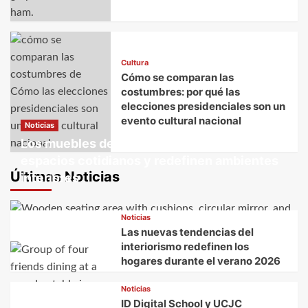
Cultura
Cómo se comparan las
costumbres: por qué las
elecciones presidenciales son un
evento cultural nacional
Noticias
Los muebles decorativos transforman
espacios cotidianos y redefinen ambientes
Últimas Noticias
interiores
Noticias
Las nuevas tendencias del
interiorismo redefinen los
hogares durante el verano 2026
Noticias
ID Digital School y UCJC