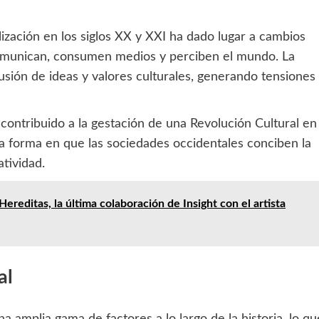
balización en los siglos XX y XXI ha dado lugar a cambios
comunican, consumen medios y perciben el mundo. La
usión de ideas y valores culturales, generando tensiones
 contribuido a la gestación de una Revolución Cultural en
a forma en que las sociedades occidentales conciben la
atividad.
Hereditas, la última colaboración de Insight con el artista
al
a amplia gama de factores a lo largo de la historia, lo qu