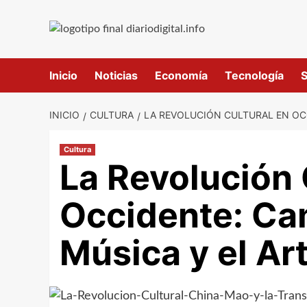
Saltar
al
contenido
Inicio
Noticias
Economía
Tecnología
S
INICIO
CULTURA
LA REVOLUCIÓN CULTURAL EN OCC
Cultura
La Revolución 
Occidente: Ca
Música y el Ar