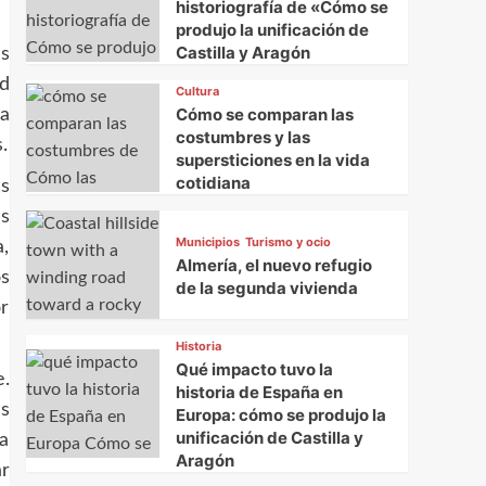
historiografía de «Cómo se
produjo la unificación de
Castilla y Aragón
es
ad
Cultura
Cómo se comparan las
a
costumbres y las
.
supersticiones en la vida
cotidiana
es
as
Municipios
Turismo y ocio
a,
Almería, el nuevo refugio
s
de la segunda vivienda
r
Historia
Qué impacto tuvo la
e.
historia de España en
as
Europa: cómo se produjo la
unificación de Castilla y
a
Aragón
ar