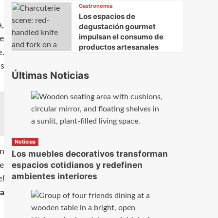
Gastronomía
Los espacios de
a,
degustación gourmet
impulsan el consumo de
te
productos artesanales
e.
es
Últimas Noticias
Noticias
en
Los muebles decorativos transforman
espacios cotidianos y redefinen
te
ambientes interiores
el
a