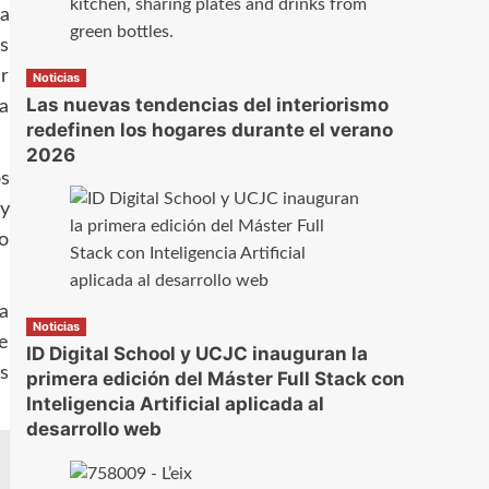
a
es
ar
Noticias
Las nuevas tendencias del interiorismo
a
redefinen los hogares durante el verano
2026
os
y
so
a
Noticias
e
ID Digital School y UCJC inauguran la
os
primera edición del Máster Full Stack con
Inteligencia Artificial aplicada al
desarrollo web