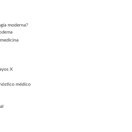
logía moderna?
moderna
 medicina
Rayos X
gnóstico médico
al