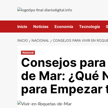
Saltar
al
contenido
Inicio
Noticias
Economía
Tecnología
S
INICIO
NACIONAL
CONSEJOS PARA VIVIR EN ROQUE
Nacional
Consejos para 
de Mar: ¿Qué 
para Empezar 