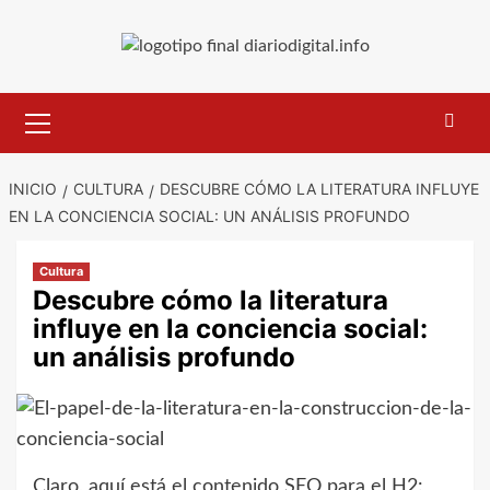
Saltar
al
contenido
Menú
primario
INICIO
CULTURA
DESCUBRE CÓMO LA LITERATURA INFLUYE
EN LA CONCIENCIA SOCIAL: UN ANÁLISIS PROFUNDO
Cultura
Descubre cómo la literatura
influye en la conciencia social:
un análisis profundo
Claro, aquí está el contenido SEO para el H2: