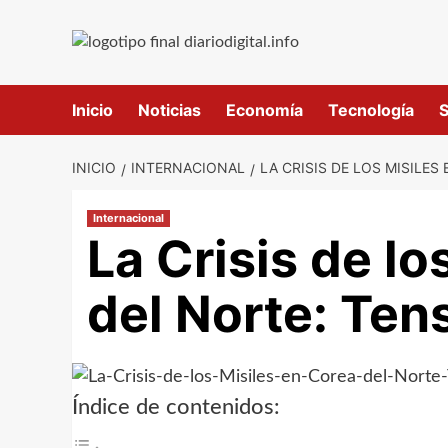
Saltar
al
contenido
Inicio
Noticias
Economía
Tecnología
S
INICIO
INTERNACIONAL
LA CRISIS DE LOS MISILE
Internacional
La Crisis de lo
del Norte: Ten
Índice de contenidos: