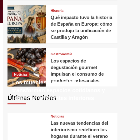
Historia
Qué impacto tuvo la historia
de España en Europa: cómo
se produjo la unificación de
Castilla y Aragón
Gastronomía
Los espacios de
degustación gourmet
impulsan el consumo de
Noticias
productos artesanales
Los muebles decorativos
transforman espacios cotidianos y
Últimas Noticias
redefinen ambientes interiores
Noticias
Las nuevas tendencias del
interiorismo redefinen los
hogares durante el verano