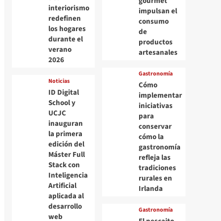
gourmet
interiorismo
impulsan el
redefinen
consumo
los hogares
de
durante el
productos
verano
artesanales
2026
Gastronomía
Noticias
Cómo
ID Digital
implementar
School y
iniciativas
UCJC
para
inauguran
conservar
la primera
cómo la
edición del
gastronomía
Máster Full
refleja las
Stack con
tradiciones
Inteligencia
rurales en
Artificial
Irlanda
aplicada al
desarrollo
Gastronomía
web