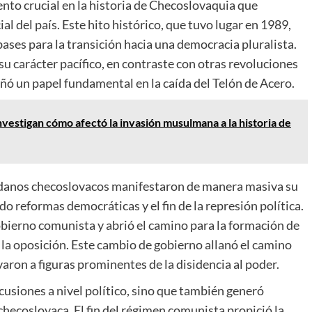
nto crucial en la historia de Checoslovaquia que
al del país. Este hito histórico, que tuvo lugar en 1989,
bases para la transición hacia una democracia pluralista.
su carácter pacífico, en contraste con otras revoluciones
ó un papel fundamental en la caída del Telón de Acero.
nvestigan cómo afectó la invasión musulmana a la historia de
dadanos checoslovacos manifestaron de manera masiva su
 reformas democráticas y el fin de la represión política.
obierno comunista y abrió el camino para la formación de
 la oposición. Este cambio de gobierno allanó el camino
evaron a figuras prominentes de la disidencia al poder.
cusiones a nivel político, sino que también generó
checoslovaca. El fin del régimen comunista propició la