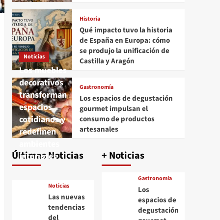
Historia
Qué impacto tuvo la historia
de España en Europa: cómo
se produjo la unificación de
Noticias
Castilla y Aragón
Los muebles
decorativos
Gastronomía
transforman
Los espacios de degustación
espacios
gourmet impulsan el
cotidianos y
consumo de productos
artesanales
redefinen
ambientes
Últimas Noticias
+ Noticias
interiores
Gastronomía
Noticias
Los
Las nuevas
espacios de
tendencias
degustación
del