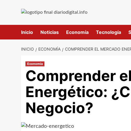
Saltar
al
contenido
Inicio
Noticias
Economía
Tecnología
S
INICIO
ECONOMÍA
COMPRENDER EL MERCADO ENER
Economía
Comprender e
Energético: ¿C
Negocio?