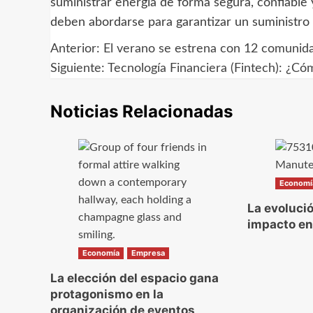
suministrar energía de forma segura, confiable 
deben abordarse para garantizar un suministro d
Anterior:
El verano se estrena con 12 comunida
Navegación
Siguiente:
Tecnología Financiera (Fintech): ¿C
de
Noticias Relacionadas
entradas
Economí
La evoluci
impacto en
Economía
Empresa
La elección del espacio gana
protagonismo en la
organización de eventos