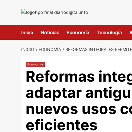
Saltar
al
contenido
Inicio
Noticias
Economía
Tecnología
S
INICIO
ECONOMÍA
REFORMAS INTEGRALES PERMITE
Economía
Reformas inte
adaptar antigu
nuevos usos c
eficientes