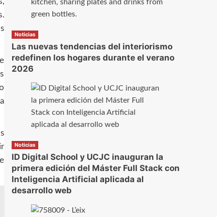
s,
.
es
Noticias
Las nuevas tendencias del interiorismo
redefinen los hogares durante el verano
se
2026
s
 o
a
ás
Noticias
ir
ID Digital School y UCJC inauguran la
de
primera edición del Máster Full Stack con
Inteligencia Artificial aplicada al
desarrollo web