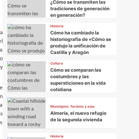
¿Cómo se transmiten las
tradiciones de generación
en generación?
Historia
a
Cómo ha cambiado la
historiografía de «Cómo se
l
produjo la unificación de
a
Castilla y Aragón
lo
Cultura
y
Cómo se comparan las
costumbres y las
supersticiones en la vida
e
cotidiana
Un
na
Municipios
Turismo y ocio
Almería, el nuevo refugio
s
de la segunda vivienda
as
Historia