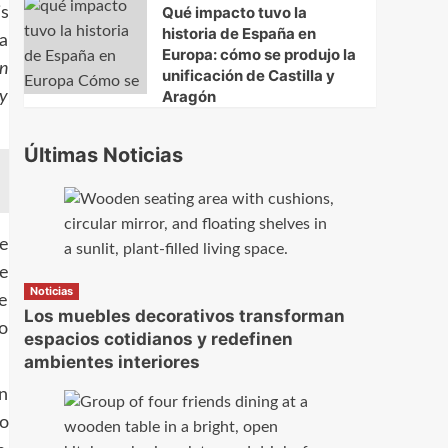
Qué impacto tuvo la
is
historia de España en
la
Europa: cómo se produjo la
n
unificación de Castilla y
Aragón
 y
Últimas Noticias
ue
e
Noticias
e
Los muebles decorativos transforman
co
espacios cotidianos y redefinen
ambientes interiores
n
o