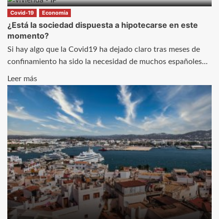
ayudar
sobre
Covid-19
Economía
con
Las
¿Está la sociedad dispuesta a hipotecarse en este
la
momento?
aguas
depresión
residuales
Si hay algo que la Covid19 ha dejado claro tras meses de
vuelven
confinamiento ha sido la necesidad de muchos españoles...
a
Leer
Leer más
preocupar
más
por
sobre
el
¿Está
índice
la
de
sociedad
Covid19
dispuesta
a
hipotecarse
en
este
momento?