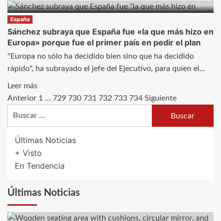
acusaciones
más
de
sobre
España
monopolio
Desarrollan
Sánchez subraya que España fue «la que más hizo en
en
Europa» porque fue el primer país en pedir el plan
una
el
nueva
"Europa no sólo ha decidido bien sino que ha decidido
Congreso
técnica
rápido", ha subrayado el jefe del Ejecutivo, para quien el...
de
genética
Leer
Leer más
EEUU
que
más
Anterior
1
…
729
730
731
732
733
734
Siguiente
Paginación
permite
Buscar:
sobre
programar
de
Sánchez
células
subraya
entradas
Últimas Noticias
madre
que
+ Visto
del
España
En Tendencia
cerebro
fue
«la
Últimas Noticias
que
más