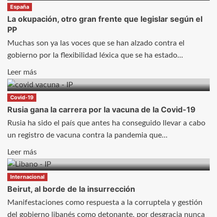
sobre
España
Cambios
La okupación, otro gran frente que legislar según el
PP
en
el
Muchas son ya las voces que se han alzado contra el
mercado
gobierno por la flexibilidad léxica que se ha estado...
del
Leer
Leer más
alquiler
más
sobre
Covid-19
La
Rusia gana la carrera por la vacuna de la Covid-19
okupación,
Rusia ha sido el país que antes ha conseguido llevar a cabo
otro
un registro de vacuna contra la pandemia que...
gran
Leer
Leer más
frente
más
que
sobre
Internacional
legislar
Rusia
Beirut, al borde de la insurrección
según
gana
Manifestaciones como respuesta a la corruptela y gestión
el
la
del gobierno libanés como detonante, por desgracia nunca