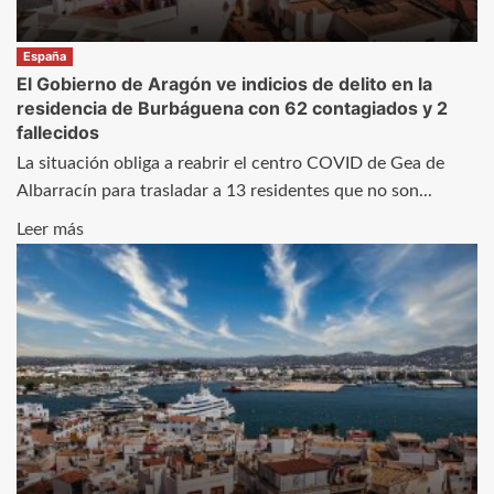
en
el
España
reparto
El Gobierno de Aragón ve indicios de delito en la
de
residencia de Burbáguena con 62 contagiados y 2
fallecidos
fondos
de
La situación obliga a reabrir el centro COVID de Gea de
la
Albarracín para trasladar a 13 residentes que no son...
UE
Leer
Leer más
más
sobre
El
Gobierno
de
Aragón
ve
indicios
de