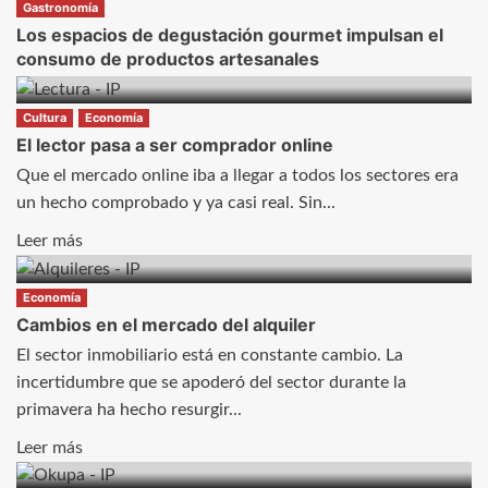
Gastronomía
Los espacios de degustación gourmet impulsan el
consumo de productos artesanales
Cultura
Economía
El lector pasa a ser comprador online
Que el mercado online iba a llegar a todos los sectores era
un hecho comprobado y ya casi real. Sin...
Leer
Leer más
más
sobre
Economía
El
Cambios en el mercado del alquiler
lector
El sector inmobiliario está en constante cambio. La
pasa
incertidumbre que se apoderó del sector durante la
a
primavera ha hecho resurgir...
ser
Leer
Leer más
comprador
más
online