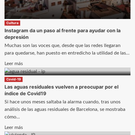
al
cole
Cultura
Instagram da un paso al frente para ayudar con la
depresión
Muchas son las voces que, desde que las redes llegaran
para quedarse, han puesto en entredicho la utilidad de las...
Leer
Leer más
más
sobre
Covid-19
Instagram
Las aguas residuales vuelven a preocupar por el
índice de Covid19
da
un
Si hace unos meses saltaba la alarma cuando, tras unos
paso
análisis de las aguas residuales de Barcelona, se mostraba
al
cómo...
frente
Leer
Leer más
para
más