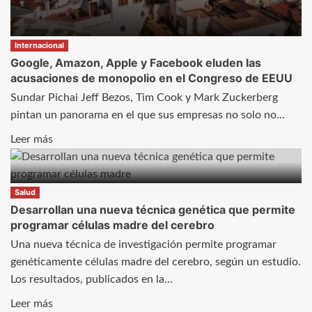
delito
en
la
Internacional
residencia
Google, Amazon, Apple y Facebook eluden las
de
acusaciones de monopolio en el Congreso de EEUU
Burbáguena
Sundar Pichai Jeff Bezos, Tim Cook y Mark Zuckerberg
con
pintan un panorama en el que sus empresas no solo no...
62
Leer
Leer más
contagiados
más
y
sobre
2
Google,
Salud
fallecidos
Desarrollan una nueva técnica genética que permite
Amazon,
programar células madre del cerebro
Apple
y
Una nueva técnica de investigación permite programar
Facebook
genéticamente células madre del cerebro, según un estudio.
eluden
Los resultados, publicados en la...
las
Leer
Leer más