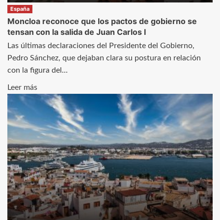
España
Moncloa reconoce que los pactos de gobierno se
tensan con la salida de Juan Carlos I
Las últimas declaraciones del Presidente del Gobierno,
Pedro Sánchez, que dejaban clara su postura en relación
con la figura del...
Leer
Leer más
más
sobre
Moncloa
reconoce
que
los
pactos
de
gobierno
se