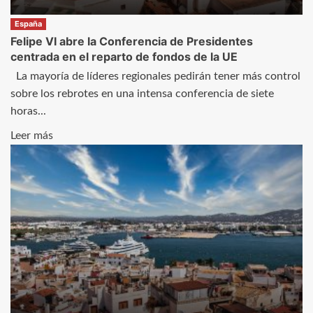
tensan
con
España
la
Felipe VI abre la Conferencia de Presidentes
salida
centrada en el reparto de fondos de la UE
de
La mayoría de líderes regionales pedirán tener más control
Juan
sobre los rebrotes en una intensa conferencia de siete
Carlos
horas...
I
Leer
Leer más
más
sobre
Felipe
VI
abre
la
Conferencia
de
Presidentes
centrada