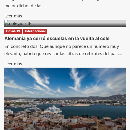
PP
carrera
mejor dicho, de las...
por
Leer
Leer más
la
más
vacuna
sobre
Covid-19
Internacional
de
Beirut,
Alemania ya cerró escuelas en la vuelta al cole
la
al
En concreto dos. Que aunque no parece un número muy
Covid-
borde
elevado, habría que revisar las cifras de rebrotes del país...
19
de
Leer
Leer más
la
más
insurrección
sobre
Alemania
ya
cerró
escuelas
en
la
vuelta