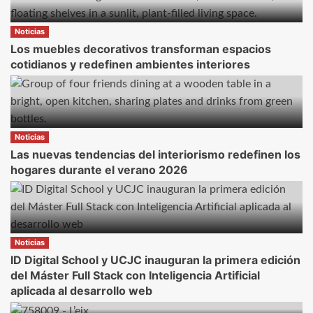
hizo
en
Noticias
Europa»
Los muebles decorativos transforman espacios
porque
cotidianos y redefinen ambientes interiores
fue
el
primer
país
Noticias
en
Las nuevas tendencias del interiorismo redefinen los
pedir
hogares durante el verano 2026
el
plan
Noticias
ID Digital School y UCJC inauguran la primera edición
del Máster Full Stack con Inteligencia Artificial
aplicada al desarrollo web