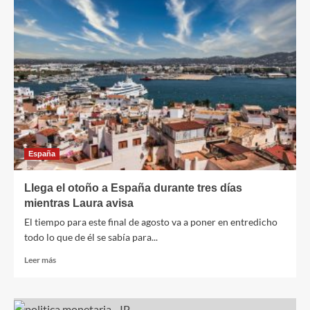
lo
positivo
de
los
escollos
encontrados
en
el
largo
camino
de
nuestra
España
vida
Llega el otoño a España durante tres días
mientras Laura avisa
El tiempo para este final de agosto va a poner en entredicho
todo lo que de él se sabía para...
Leer
Leer más
más
sobre
Llega