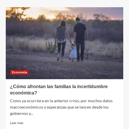
sobre
¿Vemos
todos
la
misma
información?
La
pandemia
en
redes
sociales
Economía
¿Cómo afrontan las familias la incertidumbre
económica?
Como ya ocurriera en la anterior crisis, por muchos datos
macroeconómicos y esperanzas que se lancen desde los
gobiernos y...
Leer
Leer más
más