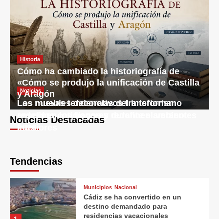
Historia
Cómo ha cambiado la historiografía de
«Cómo se produjo la unificación de Castilla
Noticias
Noticias
y Aragón
Los muebles decorativos transforman
Las nuevas tendencias del interiorismo
espacios cotidianos y redefinen ambientes
redefinen los hogares durante el verano
Noticias Destacadas
interiores
2026
Tendencias
Municipios
Nacional
Cádiz se ha convertido en un
Cultura
destino demandado para
Cómo se comparan las costumbres y las
residencias vacacionales