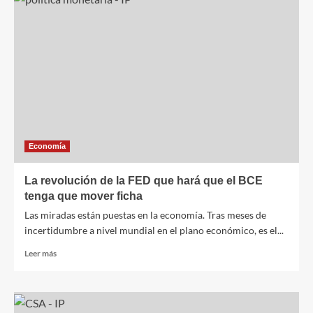
el
otoño
a
España
durante
tres
días
mientras
Laura
avisa
Economía
La revolución de la FED que hará que el BCE
tenga que mover ficha
Las miradas están puestas en la economía. Tras meses de
incertidumbre a nivel mundial en el plano económico, es el...
Leer
Leer más
más
sobre
La
revolución