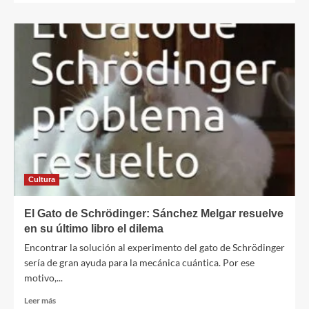
sobre
¿Cómo
afrontan
las
familias
la
incertidumbre
económica?
Cultura
El Gato de Schrödinger: Sánchez Melgar resuelve
en su último libro el dilema
Encontrar la solución al experimento del gato de Schrödinger
sería de gran ayuda para la mecánica cuántica. Por ese
motivo,...
Leer
Leer más