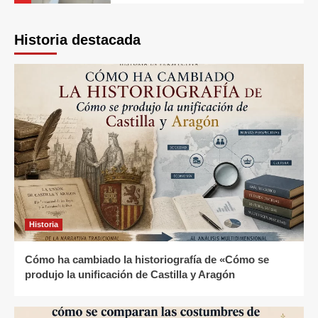
Historia
Qué impacto tuvo la historia de España en
Europa: cómo se produjo la unificación de
Historia destacada
Castilla y Aragón
Gastronomía
Los espacios de degustación gourmet
impulsan el consumo de productos
Historia
artesanales
Cómo ha cambiado la historiografía de «Cómo se
produjo la unificación de Castilla y Aragón