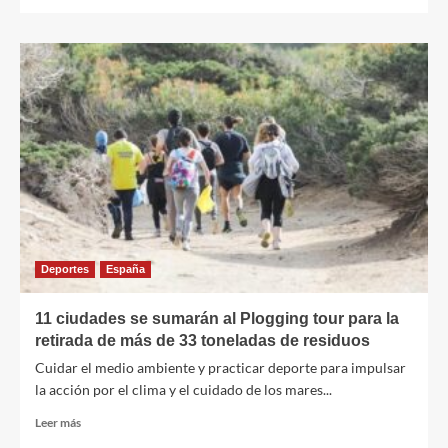
más
sobre
El
Gato
de
Schrödinger:
Sánchez
Melgar
resuelve
en
su
último
libro
el
dilema
Deportes
España
11 ciudades se sumarán al Plogging tour para la
retirada de más de 33 toneladas de residuos
Cuidar el medio ambiente y practicar deporte para impulsar
la acción por el clima y el cuidado de los mares...
Leer
Leer más
más