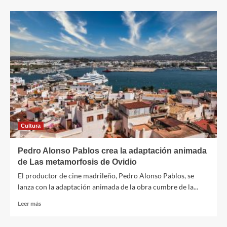
sobre
La
fusión
de
Bankia
y
Caixa
Bank,
un
análisis
de
ahorros
Cultura
Pedro Alonso Pablos crea la adaptación animada
de Las metamorfosis de Ovidio
El productor de cine madrileño, Pedro Alonso Pablos, se
lanza con la adaptación animada de la obra cumbre de la...
Leer
Leer más
más
sobre