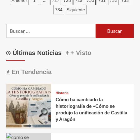
Paginación
…
730
Anterior
1
727
728
729
731
732
733
hielo
un
de
734
Siguiente
nuevo
entradas
juego-
app
Buscar:
para
jugar
en
familia
Últimas Noticias
+ Visto
En Tendencia
Historia
Cómo ha cambiado la
historiografía de «Cómo se
produjo la unificación de Castilla
y Aragón