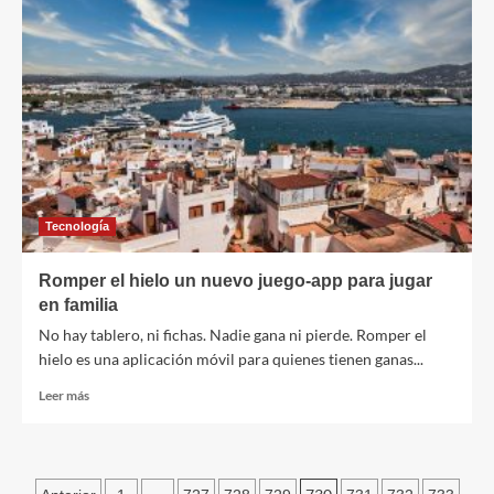
beneficia
a
los
especialistas
en
marketing,
así
como
técnicos
y
destinatarios
Tecnología
de
correo
Romper el hielo un nuevo juego-app para jugar
en familia
No hay tablero, ni fichas. Nadie gana ni pierde. Romper el
hielo es una aplicación móvil para quienes tienen ganas...
Leer
Leer más
más
sobre
Romper
el