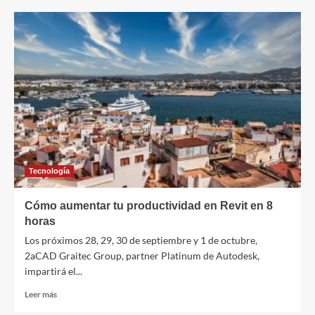
Cinco
claves
de
las
vacunas
en
los
titulares
Tecnología
Cómo aumentar tu productividad en Revit en 8
horas
Los próximos 28, 29, 30 de septiembre y 1 de octubre,
2aCAD Graitec Group, partner Platinum de Autodesk,
impartirá el...
Leer
Leer más
más