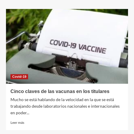
sobre
11
ciudades
se
sumarán
al
Plogging
tour
para
la
retirada
de
más
de
Covid-19
33
toneladas
Cinco claves de las vacunas en los titulares
de
Mucho se está hablando de la velocidad en la que se está
residuos
trabajando desde laboratorios nacionales e internacionales
en poder...
Leer
Leer más
más
sobre