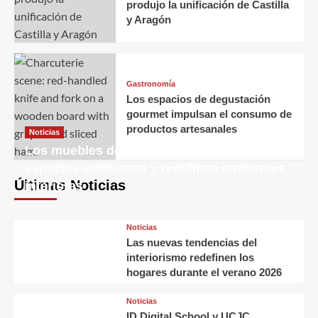
produjo la unificación de Castilla
y Aragón
Gastronomía
Los espacios de degustación
gourmet impulsan el consumo de
productos artesanales
Noticias
Los muebles decorativos transforman
espacios cotidianos y redefinen ambientes
Últimas Noticias
interiores
Noticias
Las nuevas tendencias del
interiorismo redefinen los
hogares durante el verano 2026
Noticias
ID Digital School y UCJC