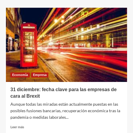
sobre
Cómo
aumentar
tu
productividad
en
Revit
en
8
horas
Economía
Empresa
31 diciembre: fecha clave para las empresas de
cara al Brexit
Aunque todas las miradas están actualmente puestas en las
posibles fusiones bancarias, recuperación económica tras la
pandemia o medidas laborales...
Leer
Leer más
más