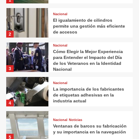
1
supersticiones en la vida cotidiana
Nacional
El igualamiento de cilindros
permite una gestión más eficiente
de accesos
2
Nacional
Cómo Elegir la Mejor Experiencia
para Entender el Impacto del Día
de los Veteranos en la Identidad
Municipios
Turismo y ocio
3
Nacional
Almería, el nuevo refugio de la segunda
vivienda
Nacional
La importancia de los fabricantes
de etiquetas adhesivas en la
industria actual
4
Nacional
Noticias
Ventanas de barcos su fabricación
y su importancia en la navegación
5