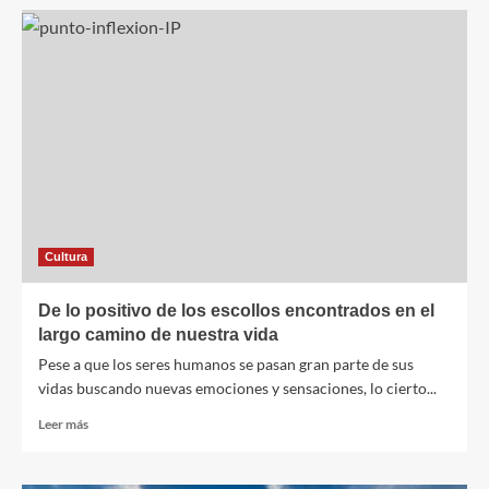
Pedro
Alonso
Pablos
crea
la
adaptación
animada
de
Las
metamorfosis
de
Ovidio
Cultura
De lo positivo de los escollos encontrados en el
largo camino de nuestra vida
Pese a que los seres humanos se pasan gran parte de sus
vidas buscando nuevas emociones y sensaciones, lo cierto...
Leer
Leer más
más
sobre
De