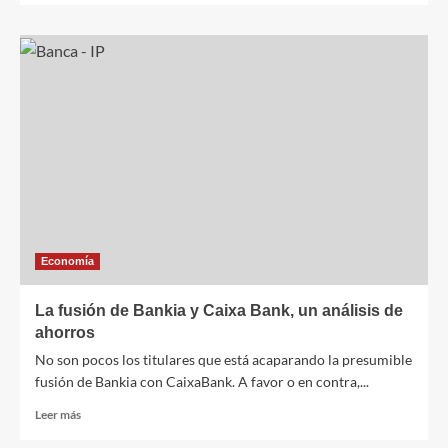
sobre
31
diciembre:
fecha
clave
para
las
empresas
de
cara
al
Brexit
Economía
La fusión de Bankia y Caixa Bank, un análisis de
ahorros
No son pocos los titulares que está acaparando la presumible
fusión de Bankia con CaixaBank. A favor o en contra,...
Leer
Leer más
más