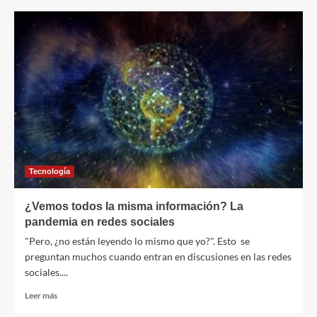
Pilaruka,
una
nueva
marca
de
bisutería
que
dará
que
hablar
Tecnología
¿Vemos todos la misma información? La
pandemia en redes sociales
"Pero, ¿no están leyendo lo mismo que yo?". Esto se
preguntan muchos cuando entran en discusiones en las redes
sociales....
Leer
Leer más
más